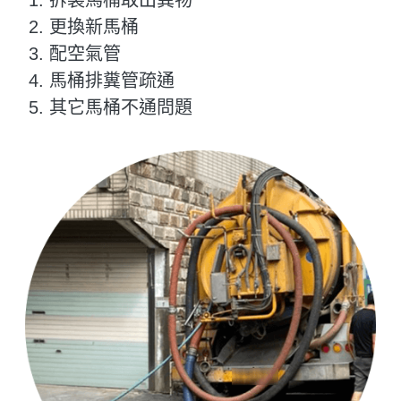
拆裝馬桶取出異物
更換新馬桶
配空氣管
馬桶排糞管疏通
其它馬桶不通問題