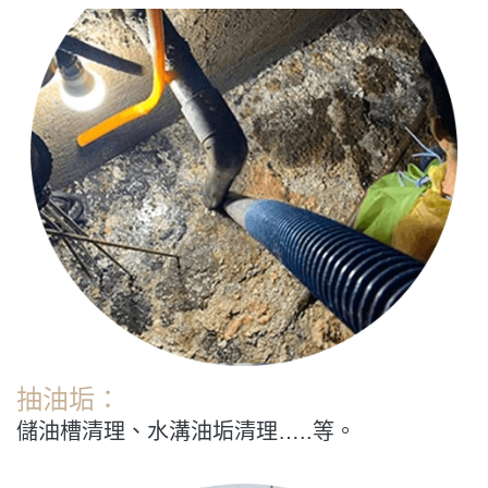
抽油垢：
儲油槽清理、水溝油垢清理…..等。